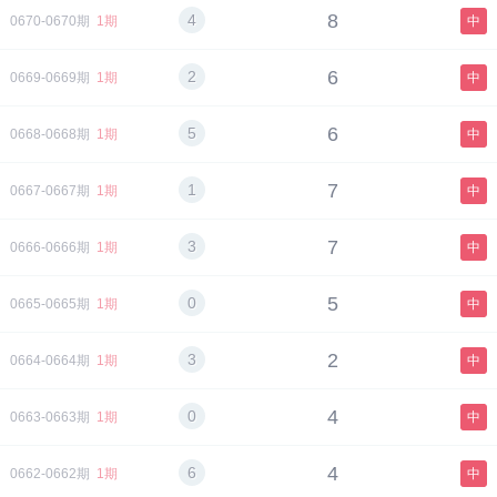
8
4
0670-0670期
1期
中
6
2
0669-0669期
1期
中
6
5
0668-0668期
1期
中
7
1
0667-0667期
1期
中
7
3
0666-0666期
1期
中
5
0
0665-0665期
1期
中
2
3
0664-0664期
1期
中
4
0
0663-0663期
1期
中
4
6
0662-0662期
1期
中