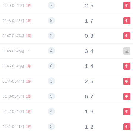
2
5
7
0149-0149期
1期
中
,
1
7
9
0148-0148期
1期
中
,
0
8
2
0147-0147期
1期
中
,
3
4
4
0146-0146期
X
挂
,
1
4
6
0145-0145期
1期
中
,
2
5
3
0144-0144期
1期
中
,
6
7
9
0143-0143期
1期
中
,
1
6
4
0142-0142期
1期
中
,
1
2
3
0141-0141期
1期
中
,