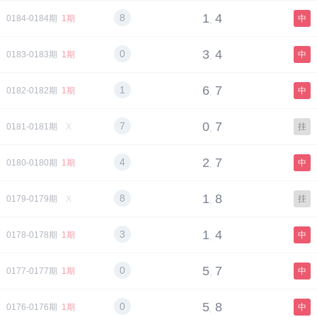
1
4
8
0184-0184期
1期
中
,
3
4
0
0183-0183期
1期
中
,
6
7
1
0182-0182期
1期
中
,
0
7
7
0181-0181期
X
挂
,
2
7
4
0180-0180期
1期
中
,
1
8
8
0179-0179期
X
挂
,
1
4
3
0178-0178期
1期
中
,
5
7
0
0177-0177期
1期
中
,
5
8
0
0176-0176期
1期
中
,