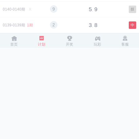
5
9
9
0140-0140期
X
挂
,
3
8
2
0139-0139期
1期
中
,
哈希分分彩计划网 © 2018-2025 CWG-HXFFC.COM
首页
计划
开奖
玩彩
客服