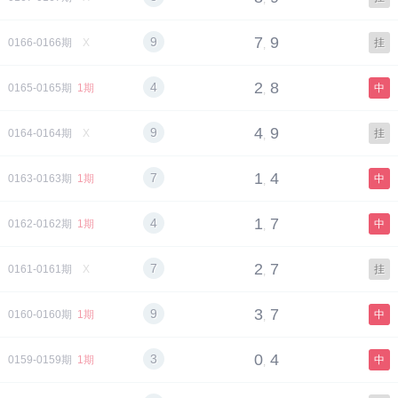
7
9
9
0166-0166期
X
挂
,
2
8
4
0165-0165期
1期
中
,
4
9
9
0164-0164期
X
挂
,
1
4
7
0163-0163期
1期
中
,
1
7
4
0162-0162期
1期
中
,
2
7
7
0161-0161期
X
挂
,
3
7
9
0160-0160期
1期
中
,
0
4
3
0159-0159期
1期
中
,